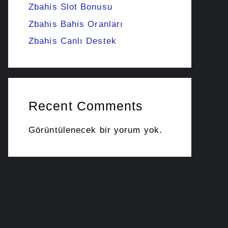
Zbahis Slot Bonusu
Zbahis Bahis Oranları
Zbahis Canlı Destek
Recent Comments
Görüntülenecek bir yorum yok.