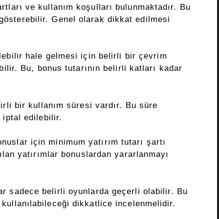
şartları ve kullanım koşulları bulunmaktadır. Bu
gösterebilir. Genel olarak dikkat edilmesi
bilir hale gelmesi için belirli bir çevrim
ilir. Bu, bonus tutarının belirli katları kadar
rli bir kullanım süresi vardır. Bu süre
ptal edilebilir.
nuslar için minimum yatırım tutarı şartı
apılan yatırımlar bonuslardan yararlanmayı
 sadece belirli oyunlarda geçerli olabilir. Bu
ullanılabileceği dikkatlice incelenmelidir.