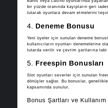
Bahis veya casino oyunlarında yaşanan k
bir yüzde oranında kayıpların geri iades
tutarak oyunlara devam etmelerini teşv
4.
Deneme Bonusu
Yeni üyeler için sunulan deneme bonusl
kullanıcıların oyunları denemelerine olan
tutarda verilir ve çevrim şartlarına tabi 
5.
Freespin Bonusları
Slot oyunları severler için sunulan free
dönüşler sağlar. Bu bonuslar, genellikle
kapsamında sunulur.
Bonus Şartları ve Kullanım 