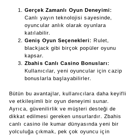
Gerçek Zamanlı Oyun Deneyimi:
Canlı yayın teknolojisi sayesinde,
oyuncular anlık olarak oyunlara
katılabilir.
Geniş Oyun Seçenekleri:
Rulet,
blackjack gibi birçok popüler oyunu
kapsar.
Zbahis Canlı Casino Bonusları:
Kullanıcılar, yeni oyuncular için cazip
bonuslarla başlayabilirler.
Bütün bu avantajlar, kullanıcılara daha keyifli
ve etkileşimli bir oyun deneyimi sunar.
Ayrıca, güvenilirlik ve müşteri desteği de
dikkat edilmesi gereken unsurlardır. Zbahis
canlı casino ile kumar dünyasında yeni bir
yolculuğa çıkmak, pek çok oyuncu için