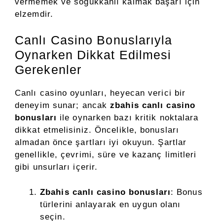
vermemek ve soğukkanlı kalmak başarı için
elzemdir.
Canlı Casino Bonuslarıyla
Oynarken Dikkat Edilmesi
Gerekenler
Canlı casino oyunları, heyecan verici bir
deneyim sunar; ancak
zbahis canlı casino
bonusları
ile oynarken bazı kritik noktalara
dikkat etmelisiniz. Öncelikle, bonusları
almadan önce şartları iyi okuyun. Şartlar
genellikle, çevrimi, süre ve kazanç limitleri
gibi unsurları içerir.
Zbahis canlı casino bonusları
: Bonus
türlerini anlayarak en uygun olanı
seçin.