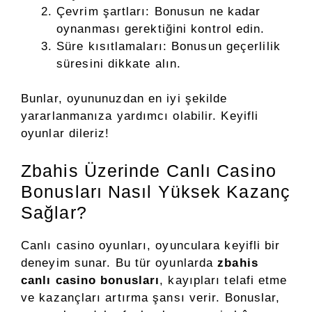
Çevrim şartları: Bonusun ne kadar
oynanması gerektiğini kontrol edin.
Süre kısıtlamaları: Bonusun geçerlilik
süresini dikkate alın.
Bunlar, oyununuzdan en iyi şekilde
yararlanmanıza yardımcı olabilir. Keyifli
oyunlar dileriz!
Zbahis Üzerinde Canlı Casino
Bonusları Nasıl Yüksek Kazanç
Sağlar?
Canlı casino oyunları, oyunculara keyifli bir
deneyim sunar. Bu tür oyunlarda
zbahis
canlı casino bonusları
, kayıpları telafi etme
ve kazançları artırma şansı verir. Bonuslar,