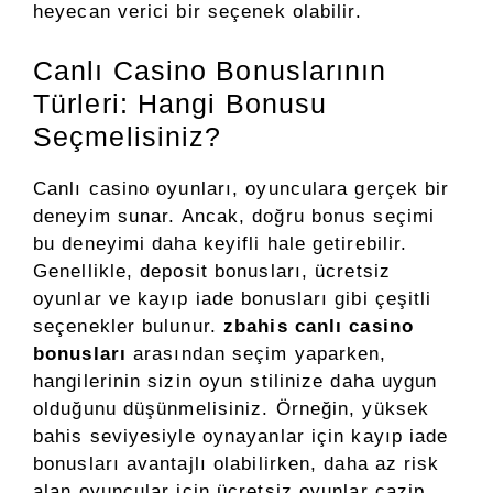
heyecan verici bir seçenek olabilir.
Canlı Casino Bonuslarının
Türleri: Hangi Bonusu
Seçmelisiniz?
Canlı casino oyunları, oyunculara gerçek bir
deneyim sunar. Ancak, doğru bonus seçimi
bu deneyimi daha keyifli hale getirebilir.
Genellikle, deposit bonusları, ücretsiz
oyunlar ve kayıp iade bonusları gibi çeşitli
seçenekler bulunur.
zbahis canlı casino
bonusları
arasından seçim yaparken,
hangilerinin sizin oyun stilinize daha uygun
olduğunu düşünmelisiniz. Örneğin, yüksek
bahis seviyesiyle oynayanlar için kayıp iade
bonusları avantajlı olabilirken, daha az risk
alan oyuncular için ücretsiz oyunlar cazip