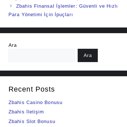
Zbahis Finansal İşlemler: Güvenli ve Hızlı
Para Yönetimi İçin İpuçları
Ara
Ara
Recent Posts
Zbahis Casino Bonusu
Zbahis İletişim
Zbahis Slot Bonusu