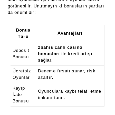
görünebilir. Unutmayın ki bonusların şartları
da önemlidir!
Bonus
Avantajları
Türü
zbahis canlı casino
Deposit
bonusları
ile kredi artışı
Bonusu
sağlar.
Ücretsiz
Deneme fırsatı sunar, riski
Oyunlar
azaltır.
Kayıp
Oyunculara kaybı telafi etme
İade
imkanı tanır.
Bonusu