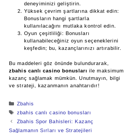
deneyiminizi geliştirin.
Yüksek çevrim şartlarına dikkat edin:
Bonusların hangi şartlarla
kullanılacağını mutlaka kontrol edin.
Oyun çeşitliliği: Bonusları
kullanabileceğiniz oyun seçeneklerini
keşfedin; bu, kazançlarınızı artırabilir.
Bu maddeleri göz önünde bulundurarak,
zbahis canlı casino bonusları
ile maksimum
kazanç sağlamak mümkün. Unutmayın, bilgi
ve strateji, kazanmanın anahtarıdır!
Kategoriler
Zbahis
Etiketler
zbahis canlı casino bonusları
Zbahis Spor Bahisleri: Kazanç
Sağlamanın Sırları ve Stratejileri