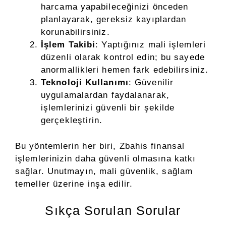
harcama yapabileceğinizi önceden
planlayarak, gereksiz kayıplardan
korunabilirsiniz.
İşlem Takibi
: Yaptığınız mali işlemleri
düzenli olarak kontrol edin; bu sayede
anormallikleri hemen fark edebilirsiniz.
Teknoloji Kullanımı
: Güvenilir
uygulamalardan faydalanarak,
işlemlerinizi güvenli bir şekilde
gerçekleştirin.
Bu yöntemlerin her biri, Zbahis finansal
işlemlerinizin daha güvenli olmasına katkı
sağlar. Unutmayın, mali güvenlik, sağlam
temeller üzerine inşa edilir.
Sıkça Sorulan Sorular