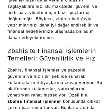
işlemlerinizin daha verimli olmasını
sağlayabilirsiniz. Bu makalede, güvenli ve
hızlı para yönetimi için bazı ipuçlarına
değineceğiz. Böylece, zihin rahatlığıyla
yatırımlarınızı daha iyi değerlendirebilir ve
finansal hedeflerinize ulaşmada bir adım
daha ilerleyebilirsiniz.
Zbahis’te Finansal İşlemlerin
Temelleri: Güvenilirlik ve Hız
Zbahis, finansal işlemler yelpazesini
güvenilir ve hızlı bir şekilde sunarak
kullanıcıların ihtiyaçlarına cevap veriyor. Bu
platformda kullanıcılar, yatırımlarını
yönetirken rahat hissediyor. Özellikle,
zbahis finansal işlemler
konusunda dikkat
çeken bazı unsurlar var. Bunlar arasında: