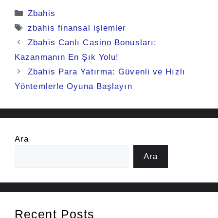
Kategoriler
Zbahis
Etiketler
zbahis finansal işlemler
Zbahis Canlı Casino Bonusları:
Kazanmanın En Şık Yolu!
Zbahis Para Yatırma: Güvenli ve Hızlı
Yöntemlerle Oyuna Başlayın
Ara
Ara
Recent Posts