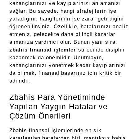
kazançlarınızı ve kayıplarınızı anlamanızı
sağlar. Bu sayede, hangi stratejilerin işe
yaradığını, hangilerinin ise zarar getirdiğini
öğrenebilirsiniz. Özellikle, hatalarınızı analiz
etmeniz, gelecekte daha bilinçli kararlar
almanıza yardımcı olur. Bunun yanı sıra,
zbahis finansal işlemler
sürecinde disiplin
kazanmak da önemlidir. Unutmayın,
kazançlarınızı yönetmek kadar kayıplarınızı
da bilmek, finansal başarınız için kritik bir
adımdır.
Zbahis Para Yönetiminde
Yapılan Yaygın Hatalar ve
Çözüm Önerileri
Zbahis finansal işlemlerinde en sık
karşılaşılan hatalardan biri, mantıksız bahis