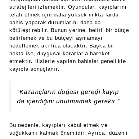
stratejileri izlemektir. Oyuncular, kayıplarını
telafi etmek için daha yüksek miktarlarda
bahis yaparak durumlarını daha da
kötüleştirebilir. Bunun yerine, belirli bir bütçe
belirlemek ve bu bütçeyi aşmamayı
hedeflemek akıllıca olacaktır. Başka bir
nokta ise, duygusal kararlarla hareket
etmektir. Hislerle yapılan bahisler genellikle
kayıpla sonuçlanır.
“Kazançların doğası gereği kayıp
da içerdiğini unutmamak gerekir.”
Bu nedenle, kayıpları kabul etmek ve
soğukkanlı kalmak önemlidir. Ayrıca, düzenli