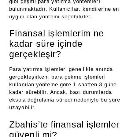
gibi çeşitli para yatırma yöntemleri
bulunmaktadır. Kullanıcılar, kendilerine en
uygun olan yöntemi seçebilirler.
Finansal işlemlerim ne
kadar süre içinde
gerçekleşir?
Para yatırma işlemleri genellikle anında
gerçekleşirken, para çekme işlemleri
kullanılan yönteme göre 1 saatten 3 güne
kadar sürebilir. Ancak, bazı durumlarda
ekstra doğrulama süreci nedeniyle bu süre
uzayabilir.
Zbahis’te finansal işlemler
güvenli mi?