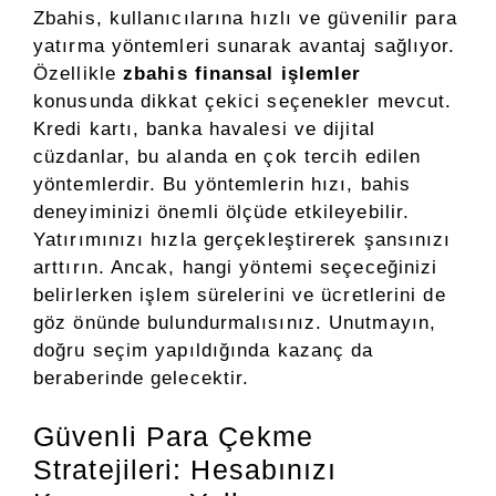
Zbahis, kullanıcılarına hızlı ve güvenilir para
yatırma yöntemleri sunarak avantaj sağlıyor.
Özellikle
zbahis finansal işlemler
konusunda dikkat çekici seçenekler mevcut.
Kredi kartı, banka havalesi ve dijital
cüzdanlar, bu alanda en çok tercih edilen
yöntemlerdir. Bu yöntemlerin hızı, bahis
deneyiminizi önemli ölçüde etkileyebilir.
Yatırımınızı hızla gerçekleştirerek şansınızı
arttırın. Ancak, hangi yöntemi seçeceğinizi
belirlerken işlem sürelerini ve ücretlerini de
göz önünde bulundurmalısınız. Unutmayın,
doğru seçim yapıldığında kazanç da
beraberinde gelecektir.
Güvenli Para Çekme
Stratejileri: Hesabınızı