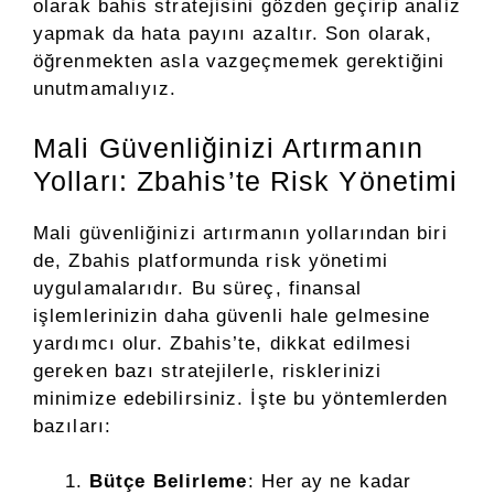
olarak bahis stratejisini gözden geçirip analiz
yapmak da hata payını azaltır. Son olarak,
öğrenmekten asla vazgeçmemek gerektiğini
unutmamalıyız.
Mali Güvenliğinizi Artırmanın
Yolları: Zbahis’te Risk Yönetimi
Mali güvenliğinizi artırmanın yollarından biri
de, Zbahis platformunda risk yönetimi
uygulamalarıdır. Bu süreç, finansal
işlemlerinizin daha güvenli hale gelmesine
yardımcı olur. Zbahis’te, dikkat edilmesi
gereken bazı stratejilerle, risklerinizi
minimize edebilirsiniz. İşte bu yöntemlerden
bazıları:
Bütçe Belirleme
: Her ay ne kadar