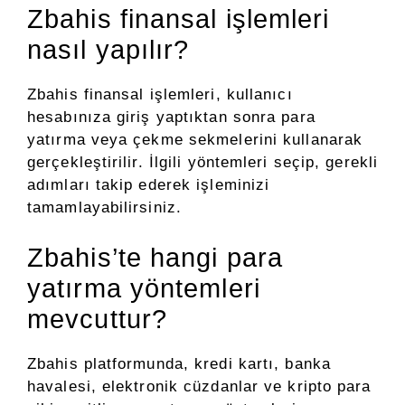
Zbahis finansal işlemleri
nasıl yapılır?
Zbahis finansal işlemleri, kullanıcı
hesabınıza giriş yaptıktan sonra para
yatırma veya çekme sekmelerini kullanarak
gerçekleştirilir. İlgili yöntemleri seçip, gerekli
adımları takip ederek işleminizi
tamamlayabilirsiniz.
Zbahis’te hangi para
yatırma yöntemleri
mevcuttur?
Zbahis platformunda, kredi kartı, banka
havalesi, elektronik cüzdanlar ve kripto para