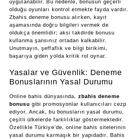
uygulanabilir. Bu nedenle, bonusun geçerli
olduğu oyunları kontrol etmekte fayda vardır.
Zbahis deneme bonusu alırken, kayıt
aşamasında doğru bilgileri vermek de
oldukça önemlidir; aksi takdirde bonusu
kullanma şansınız ortadan kalkabilir.
Unutmayın, şeffaflık ve bilgi birikimi,
başarıya giden yolda kritik rol oynar.
Yasalar ve Güvenlik: Deneme
Bonuslarının Yasal Durumu
Online bahis dünyasında,
zbahis deneme
bonusu
gibi promosyonlar kullanıcıları cezp
ediyor. Ancak, bu bonusların yasal durumu,
çeşitli ülkelerde farklılıklar göstermektedir.
Özellikle Türkiye’de, online bahis sitelerinin
yasal durumu karmaşık bir yapıdadır. Bahis