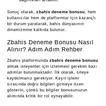
Sonuç olarak,
zbahis deneme bonusu
, hem
kullanıcılar hem de platformlar için kazançlı
bir durum yaratarak, bahis dünyasının
dinamizmine katkıda bulunur.
Zbahis Deneme Bonusu Nasıl
Alınır? Adım Adım Rehber
Zbahis platformunda
zbahis deneme bonusu
almak isteyenler için izlenmesi gereken bazı
adımlar bulunmaktadır. İlk olarak, siteye
kaydolmanız gerekiyor. Kayıt işlemi
sırasında doğru bilgileri girmeye özen
gösterin, çünkü bu bilgiler bonusunuzun
alımında kritik bir rol oynayabilir.