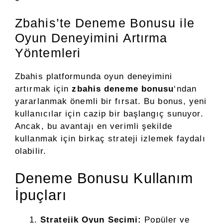
Zbahis’te Deneme Bonusu ile
Oyun Deneyimini Artırma
Yöntemleri
Zbahis platformunda oyun deneyimini
artırmak için
zbahis deneme bonusu
‘ndan
yararlanmak önemli bir fırsat. Bu bonus, yeni
kullanıcılar için cazip bir başlangıç sunuyor.
Ancak, bu avantajı en verimli şekilde
kullanmak için birkaç strateji izlemek faydalı
olabilir.
Deneme Bonusu Kullanım
İpuçları
Stratejik Oyun Seçimi:
Popüler ve