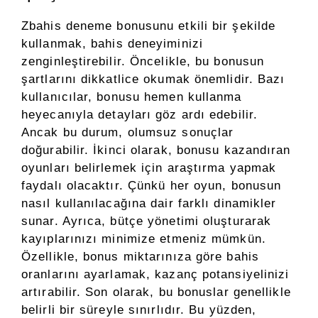
Zbahis deneme bonusunu etkili bir şekilde
kullanmak, bahis deneyiminizi
zenginleştirebilir. Öncelikle, bu bonusun
şartlarını dikkatlice okumak önemlidir. Bazı
kullanıcılar, bonusu hemen kullanma
heyecanıyla detayları göz ardı edebilir.
Ancak bu durum, olumsuz sonuçlar
doğurabilir. İkinci olarak, bonusu kazandıran
oyunları belirlemek için araştırma yapmak
faydalı olacaktır. Çünkü her oyun, bonusun
nasıl kullanılacağına dair farklı dinamikler
sunar. Ayrıca, bütçe yönetimi oluşturarak
kayıplarınızı minimize etmeniz mümkün.
Özellikle, bonus miktarınıza göre bahis
oranlarını ayarlamak, kazanç potansiyelinizi
artırabilir. Son olarak, bu bonuslar genellikle
belirli bir süreyle sınırlıdır. Bu yüzden,