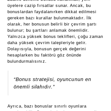
üyelere cazip fırsatlar sunar. Ancak, bu
bonuslardan faydalanırken dikkat edilmesi
gereken bazı kurallar bulunmaktadır. İlk
olarak, her bonusun belirli bir çevrim şartı
bulunur; bu şartları anlamak önemlidir.
Yalnızca yüksek bonus teklifleri, çoğu zaman
daha yüksek çevrim talepleriyle gelir.
Dolayısıyla, bonusun gerçek değerini
hesaplarken bu faktörü göz önünde
bulundurmalısınız.
“Bonus stratejisi, oyuncunun en
önemli silahıdır.”
Ayrıca, bazı bonuslar sınırlı oyunlara