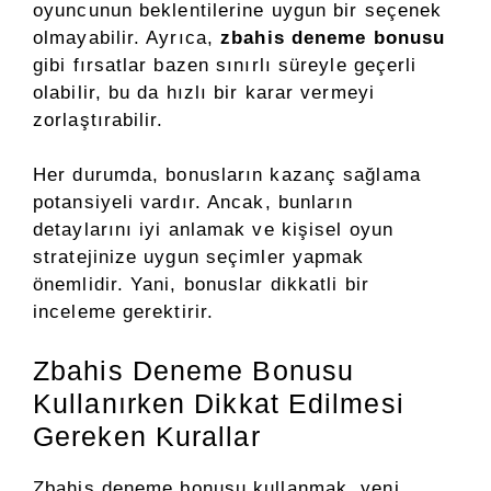
oyuncunun beklentilerine uygun bir seçenek
olmayabilir. Ayrıca,
zbahis deneme bonusu
gibi fırsatlar bazen sınırlı süreyle geçerli
olabilir, bu da hızlı bir karar vermeyi
zorlaştırabilir.
Her durumda, bonusların kazanç sağlama
potansiyeli vardır. Ancak, bunların
detaylarını iyi anlamak ve kişisel oyun
stratejinize uygun seçimler yapmak
önemlidir. Yani, bonuslar dikkatli bir
inceleme gerektirir.
Zbahis Deneme Bonusu
Kullanırken Dikkat Edilmesi
Gereken Kurallar
Zbahis deneme bonusu kullanmak, yeni