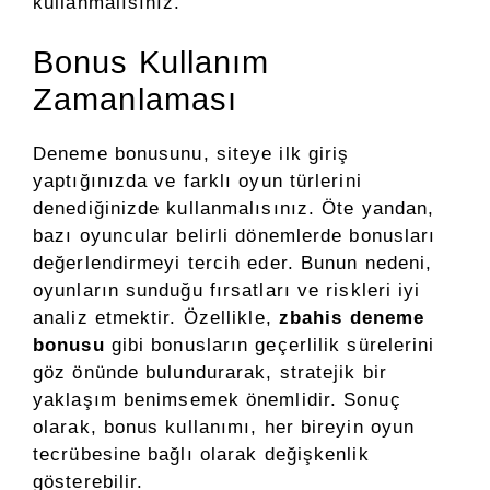
kullanmalısınız.
Bonus Kullanım
Zamanlaması
Deneme bonusunu, siteye ilk giriş
yaptığınızda ve farklı oyun türlerini
denediğinizde kullanmalısınız. Öte yandan,
bazı oyuncular belirli dönemlerde bonusları
değerlendirmeyi tercih eder. Bunun nedeni,
oyunların sunduğu fırsatları ve riskleri iyi
analiz etmektir. Özellikle,
zbahis deneme
bonusu
gibi bonusların geçerlilik sürelerini
göz önünde bulundurarak, stratejik bir
yaklaşım benimsemek önemlidir. Sonuç
olarak, bonus kullanımı, her bireyin oyun
tecrübesine bağlı olarak değişkenlik
gösterebilir.